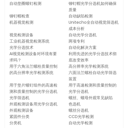
自动垫圈螺钉检测
铆钉帽光学分选机如何确保
质量
铆钉帽检查
自动缺陷检测
机器视觉检测
Unitecho全自动视觉筛选机
成本分析
视觉检测设备
自动光学分选机
工业机器视觉检测系统
两项专利
光学分选技术
自动化解决方案
AI视觉检测设备对环境有要
利用先进的光学分选技术彻
求吗？
底改变效率
用于六角法兰螺栓质量控制
高分辨率光学检测系统
的高分辨率光学检测系统
六面法兰螺栓自动光学筛选
装置
用于垫片螺钉组件的高速检
用于高速检测和质量控制的
测和质量控制的光学分选机
光学分选机
光学筛选机
螺丝、螺母外观常见缺陷
外观检测设备用光学分选机
色选机
外观检测设备
螺丝分选机
紧固件分类
CCD光学检测
分类机
自动光学检测