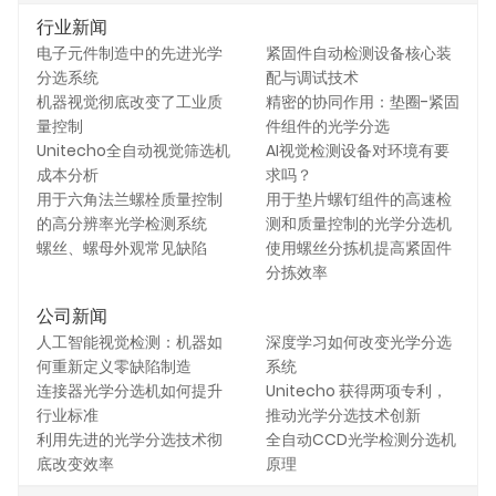
行业新闻
电子元件制造中的先进光学
紧固件自动检测设备核心装
分选系统
配与调试技术
机器视觉彻底改变了工业质
精密的协同作用：垫圈-紧固
量控制
件组件的光学分选
Unitecho全自动视觉筛选机
AI视觉检测设备对环境有要
成本分析
求吗？
用于六角法兰螺栓质量控制
用于垫片螺钉组件的高速检
的高分辨率光学检测系统
测和质量控制的光学分选机
螺丝、螺母外观常见缺陷
使用螺丝分拣机提高紧固件
分拣效率
公司新闻
人工智能视觉检测：机器如
深度学习如何改变光学分选
何重新定义零缺陷制造
系统
连接器光学分选机如何提升
Unitecho 获得两项专利，
行业标准
推动光学分选技术创新
利用先进的光学分选技术彻
全自动CCD光学检测分选机
底改变效率
原理