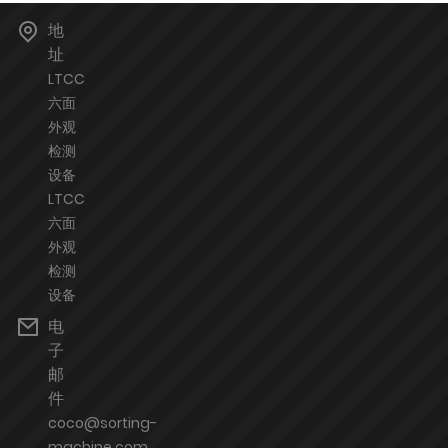
地
址
LTCC
六面
外观
检测
设备
LTCC
六面
外观
检测
设备
电
子
邮
件
coco@sorting-
machine.com